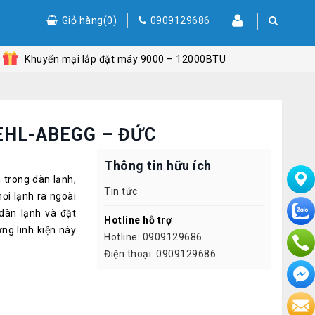
Giỏ hàng(0)
0909129686
Đăng nhập
Khuyến mại lắp đặt máy 9000 – 12000BTU
Đăng kí
ZIEHL-ABEGG – ĐỨC
Thông tin hữu ích
 trong dàn lạnh,
Tin tức
hơi lạnh ra ngoài
dàn lạnh và đặt
Hotline hỗ trợ
ưng linh kiện này
Hotline: 0909129686
Điện thoại: 0909129686