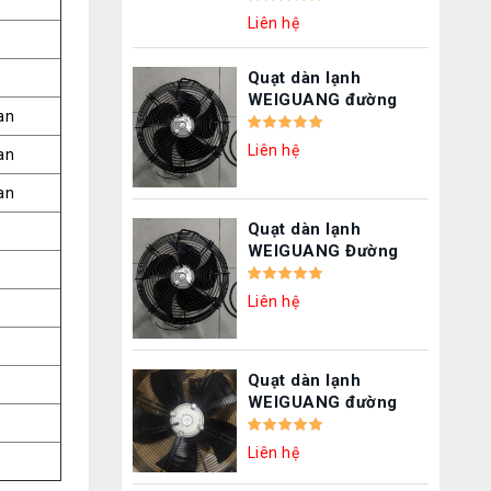
TEM4E-500
Liên hệ
Quạt dàn lạnh
WEIGUANG đường
an
kính 300 mm –
YWF4E-300B-92-35-
Liên hệ
an
GS
an
Quạt dàn lạnh
WEIGUANG Đường
kính cánh 300 mm
Nguồn 220V –
Liên hệ
YWF4E-300B
Quạt dàn lạnh
WEIGUANG đường
kính 500 mm –
YWF4D-500S
Liên hệ