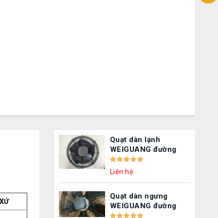
Quạt dàn lạnh
WEIGUANG đường
kính 500 mm –
TEM4D-500
Liên hệ
Quạt dàn ngưng
 XỨ
WEIGUANG đường
kính 500 mm –