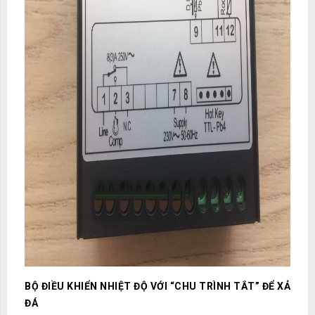
BỘ ĐIỀU KHIỂN NHIỆT ĐỘ VỚI “CHU TRÌNH TẮT” ĐỂ XẢ
ĐÁ