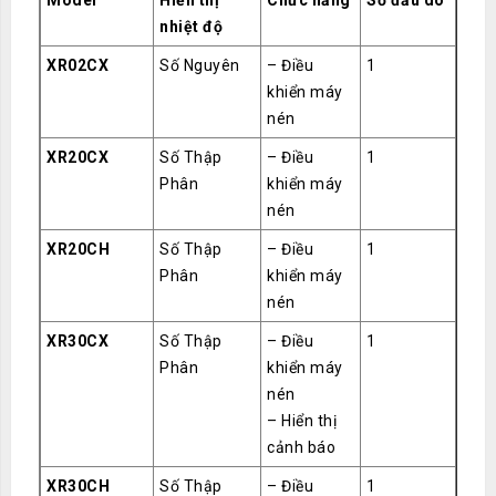
Model
Hiển thị
Chức năng
Số đầu dò
nhiệt độ
XR02CX
Số Nguyên
– Điều
1
khiển máy
nén
XR20CX
Số Thập
– Điều
1
Phân
khiển máy
nén
XR20CH
Số Thập
– Điều
1
Phân
khiển máy
nén
XR30CX
Số Thập
– Điều
1
Phân
khiển máy
nén
– Hiển thị
cảnh báo
XR30CH
Số Thập
– Điều
1