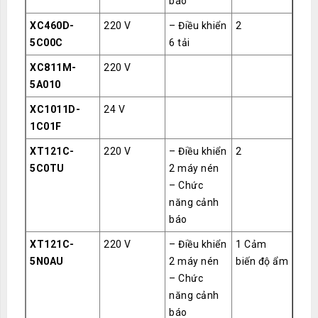
báo
XC460D-
220 V
– Điều khiển
2
5C00C
6 tải
XC811M-
220 V
5A010
XC1011D-
24 V
1C01F
XT121C-
220 V
– Điều khiển
2
5C0TU
2 máy nén
– Chức
năng cảnh
báo
XT121C-
220 V
– Điều khiển
1 Cảm
5N0AU
2 máy nén
biến độ ẩm
– Chức
năng cảnh
báo