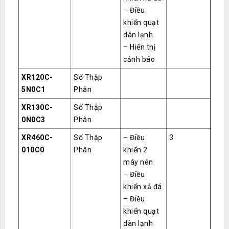
– Điều
khiển quạt
dàn lạnh
– Hiển thị
cảnh báo
XR120C-
Số Thập
5N0C1
Phân
XR130C-
Số Thập
0N0C3
Phân
XR460C-
Số Thập
– Điều
3
010C0
Phân
khiển 2
máy nén
– Điều
khiển xả đá
– Điều
khiển quạt
dàn lạnh