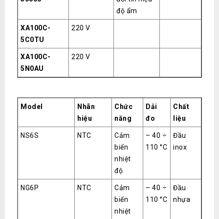
độ ẩm
XA100C-
220 V
5C0TU
XA100C-
220 V
5N0AU
Model
Nhãn
Chức
Dải
Chất
hiệu
năng
đo
liệu
NS6S
NTC
Cảm
– 40 ÷
Đầu
biến
110 °C
inox
nhiệt
độ
NG6P
NTC
Cảm
– 40 ÷
Đầu
biến
110 °C
nhựa
nhiệt