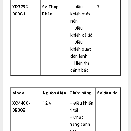
XR775C-
Số Thập
– Điều
3
000C1
Phân
khiển máy
nén
– Điều
khiển xả đá
– Điều
khiển quạt
dàn lạnh
– Hiển thị
cảnh báo
Model
Nguồn điện
Chức năng
Số đầu dò
XC440C-
12 V
– Điều khiển
0B00E
4 tải
– Chức
năng cảnh